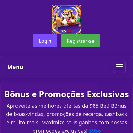
Login
Registrar-se
Menu
Bônus e Promoções Exclusivas
Aproveite as melhores ofertas da 985 Bet! Bônus
de boas-vindas, promoções de recarga, cashback
e muito mais. Maximize seus ganhos com nossas
promoções exclusivas!
5956