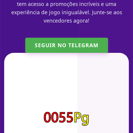
tem acesso a promoções incríveis e uma
experiência de jogo inigualável. Junte-se aos
vencedores agora!
SEGUIR NO TELEGRAM