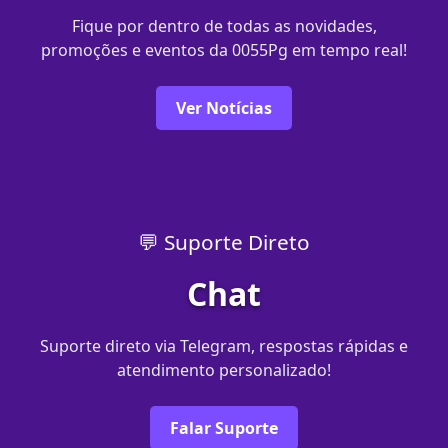
Fique por dentro de todas as novidades,
promoções e eventos da 0055Pg em tempo real!
Ver Notícias
💬 Suporte Direto
Chat
Suporte direto via Telegram, respostas rápidas e
atendimento personalizado!
Falar Suporte