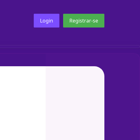
Login
Registrar-se