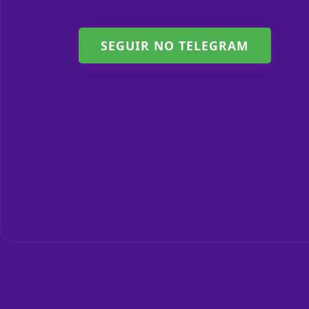
SEGUIR NO TELEGRAM