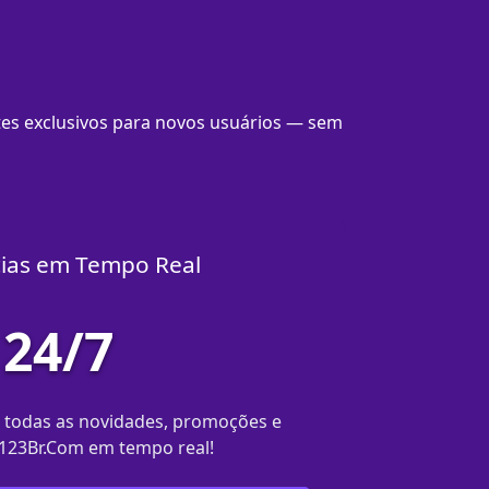
tes exclusivos para novos usuários — sem
cias em Tempo Real
24/7
e todas as novidades, promoções e
 123Br.Com em tempo real!