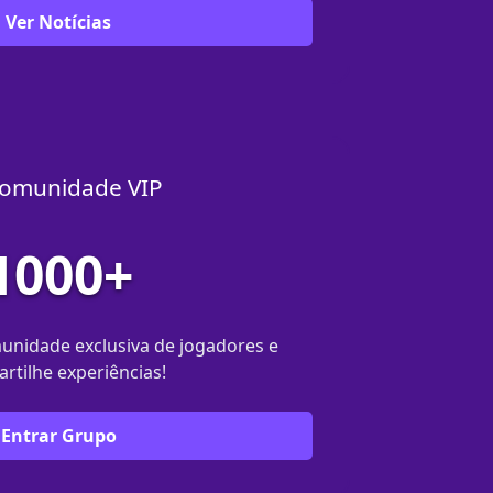
Ver Notícias
Comunidade VIP
1000+
unidade exclusiva de jogadores e
rtilhe experiências!
Entrar Grupo