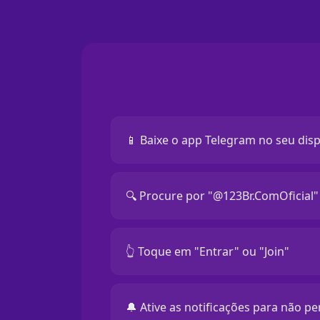
📱 Baixe o app Telegram no seu disp
🔍 Procure por "@123Br.ComOficial"
👆 Toque em "Entrar" ou "Join"
🔔 Ative as notificações para não p