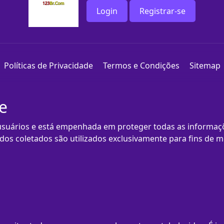
Login
Registrar-se
Políticas de Privacidade
Termos e Condições
Sitemap
de
 usuários e está empenhada em proteger todas as informaç
os coletados são utilizados exclusivamente para fins de m