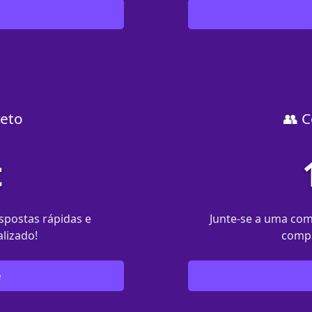
reto
👥 
t
espostas rápidas e
Junte-se a uma com
lizado!
compa
e