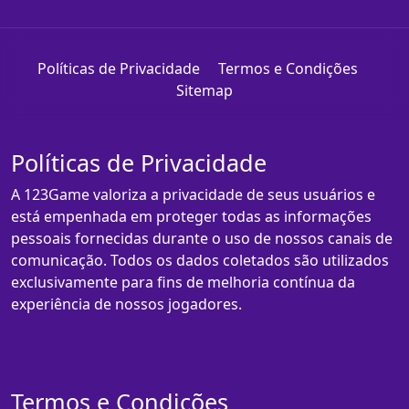
Políticas de Privacidade
Termos e Condições
Sitemap
Políticas de Privacidade
A 123Game valoriza a privacidade de seus usuários e
está empenhada em proteger todas as informações
pessoais fornecidas durante o uso de nossos canais de
comunicação. Todos os dados coletados são utilizados
exclusivamente para fins de melhoria contínua da
experiência de nossos jogadores.
Termos e Condições