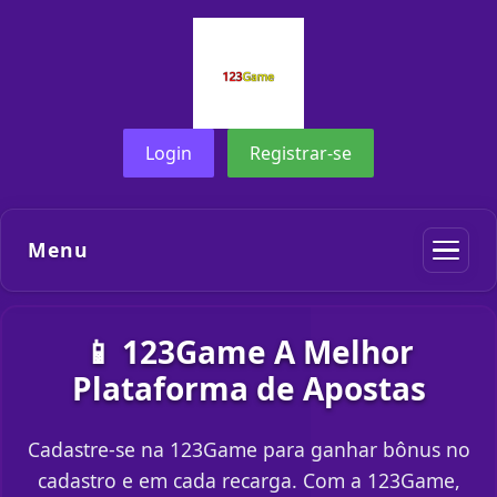
Login
Registrar-se
Menu
📱 123Game A Melhor
Plataforma de Apostas
Cadastre-se na 123Game para ganhar bônus no
cadastro e em cada recarga. Com a 123Game,