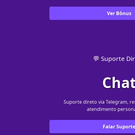
Ver Bônus
💬 Suporte Di
Cha
Suporte direto via Telegram, r
atendimento persona
Falar Suport