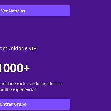
Ver Notícias
Comunidade VIP
1000+
unidade exclusiva de jogadores e
rtilhe experiências!
Entrar Grupo