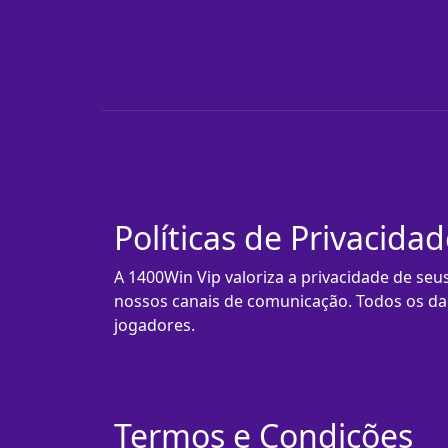
Políticas de Privacida
A 1400Win Vip valoriza a privacidade de se
nossos canais de comunicação. Todos os dad
jogadores.
Termos e Condições