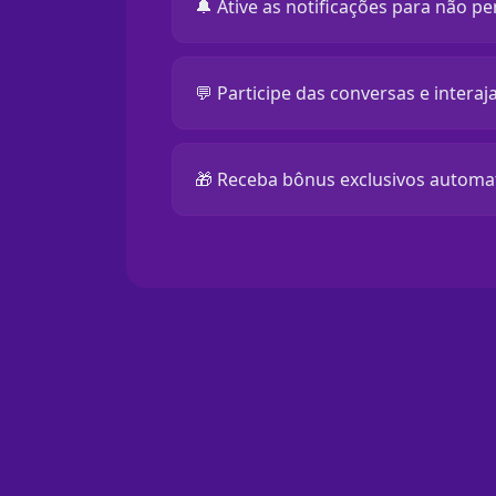
🔔 Ative as notificações para não p
💬 Participe das conversas e interaj
🎁 Receba bônus exclusivos autom