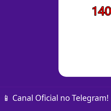
📱 Canal Oficial no Telegram!