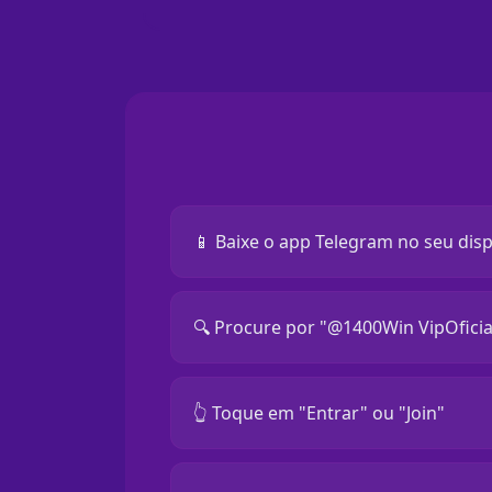
📱 Baixe o app Telegram no seu disp
🔍 Procure por "@1400Win VipOficia
👆 Toque em "Entrar" ou "Join"