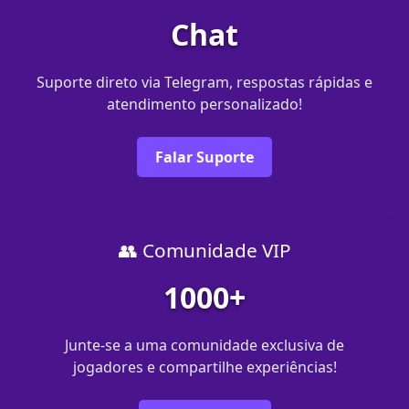
Chat
Suporte direto via Telegram, respostas rápidas e
atendimento personalizado!
Falar Suporte
👥 Comunidade VIP
1000+
Junte-se a uma comunidade exclusiva de
jogadores e compartilhe experiências!