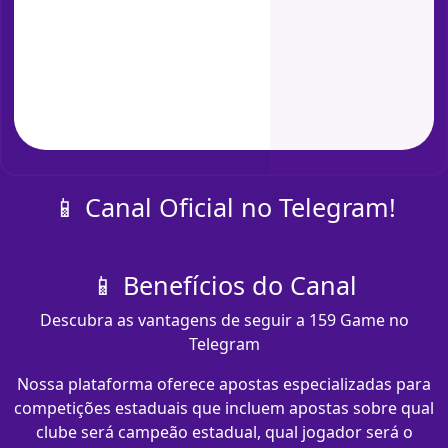
📱 Canal Oficial no Telegram!
📱 Benefícios do Canal
Descubra as vantagens de seguir a 159 Game no
Telegram
Nossa plataforma oferece apostas especializadas para
competições estaduais que incluem apostas sobre qual
clube será campeão estadual, qual jogador será o