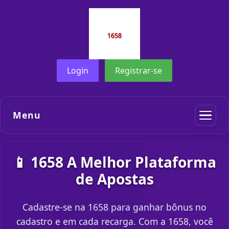
Login
Registrar-se
Menu
📱 1658 A Melhor Plataforma
de Apostas
Cadastre-se na 1658 para ganhar bônus no
cadastro e em cada recarga. Com a 1658, você