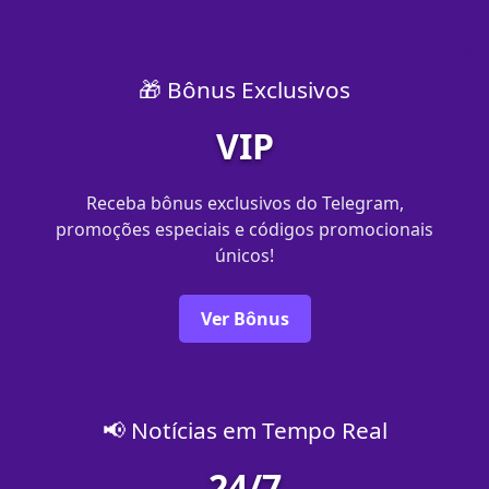
🎁 Bônus Exclusivos
VIP
Receba bônus exclusivos do Telegram,
promoções especiais e códigos promocionais
únicos!
Ver Bônus
📢 Notícias em Tempo Real
24/7