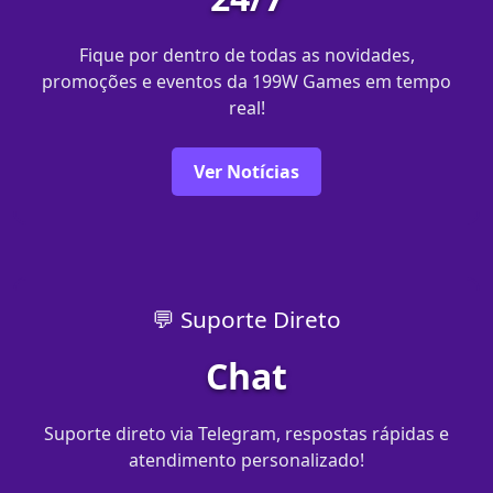
Fique por dentro de todas as novidades,
promoções e eventos da 199W Games em tempo
real!
Ver Notícias
💬 Suporte Direto
Chat
Suporte direto via Telegram, respostas rápidas e
atendimento personalizado!