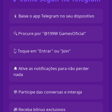
📱 Baixe o app Telegram no seu dispositivo
🔍 Procure por "@199W GamesOficial"
👆 Toque em "Entrar" ou "Join"
🔔 Ative as notificações para não perder
nada
💬 Participe das conversas e interaja
🎁 Receba bônus exclusivos