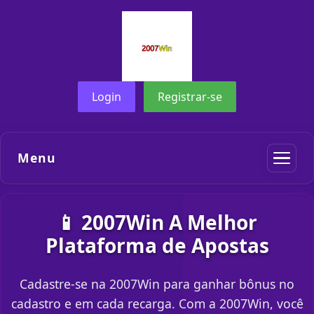
Login
Registrar-se
Menu
📱 2007Win A Melhor
Plataforma de Apostas
Cadastre-se na 2007Win para ganhar bônus no
cadastro e em cada recarga. Com a 2007Win, você