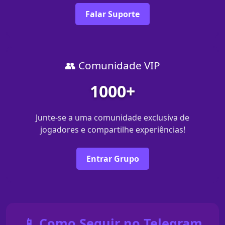
Falar Suporte
👥 Comunidade VIP
1000+
Junte-se a uma comunidade exclusiva de
jogadores e compartilhe experiências!
Entrar Grupo
📱 Como Seguir no Telegram