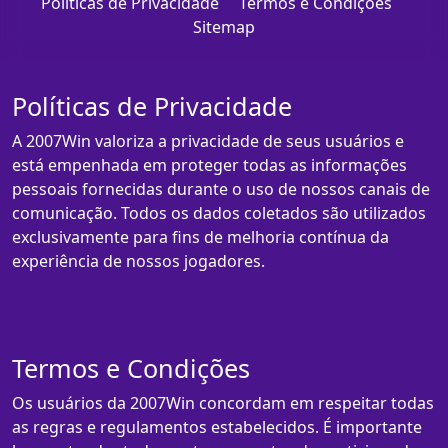
Políticas de Privacidade
Termos e Condições
Sitemap
Políticas de Privacidade
A 2007Win valoriza a privacidade de seus usuários e
está empenhada em proteger todas as informações
pessoais fornecidas durante o uso de nossos canais de
comunicação. Todos os dados coletados são utilizados
exclusivamente para fins de melhoria contínua da
experiência de nossos jogadores.
Termos e Condições
Os usuários da 2007Win concordam em respeitar todas
as regras e regulamentos estabelecidos. É importante