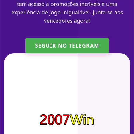
tem acesso a promoções incríveis e uma
experiência de jogo inigualável. Junte-se aos
vencedores agora!
SEGUIR NO TELEGRAM