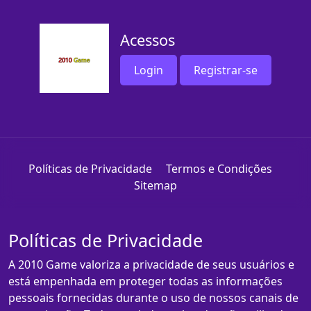
Acessos
Login
Registrar-se
Políticas de Privacidade
Termos e Condições
Sitemap
Políticas de Privacidade
A 2010 Game valoriza a privacidade de seus usuários e
está empenhada em proteger todas as informações
pessoais fornecidas durante o uso de nossos canais de