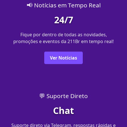
📢 Notícias em Tempo Real
24/7
Fique por dentro de todas as novidades,
promoções e eventos da 211Br em tempo real!
Ver Notícias
💬 Suporte Direto
Chat
Suporte direto via Telegram, respostas rápidas e