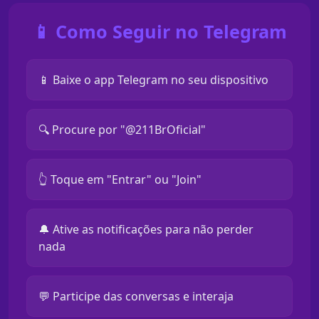
📱 Como Seguir no Telegram
📱 Baixe o app Telegram no seu dispositivo
🔍 Procure por "@211BrOficial"
👆 Toque em "Entrar" ou "Join"
🔔 Ative as notificações para não perder
nada
💬 Participe das conversas e interaja