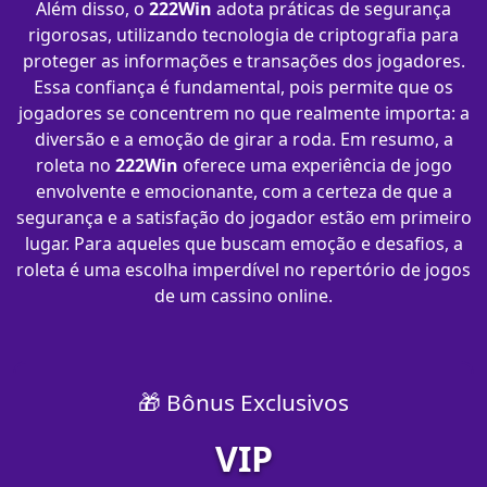
Além disso, o
222Win
adota práticas de segurança
rigorosas, utilizando tecnologia de criptografia para
proteger as informações e transações dos jogadores.
Essa confiança é fundamental, pois permite que os
jogadores se concentrem no que realmente importa: a
diversão e a emoção de girar a roda. Em resumo, a
roleta no
222Win
oferece uma experiência de jogo
envolvente e emocionante, com a certeza de que a
segurança e a satisfação do jogador estão em primeiro
lugar. Para aqueles que buscam emoção e desafios, a
roleta é uma escolha imperdível no repertório de jogos
de um cassino online.
🎁 Bônus Exclusivos
VIP