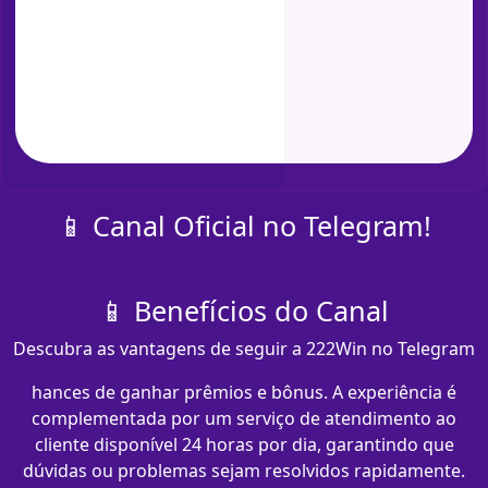
📱 Canal Oficial no Telegram!
📱 Benefícios do Canal
Descubra as vantagens de seguir a 222Win no Telegram
hances de ganhar prêmios e bônus. A experiência é
complementada por um serviço de atendimento ao
cliente disponível 24 horas por dia, garantindo que
dúvidas ou problemas sejam resolvidos rapidamente.