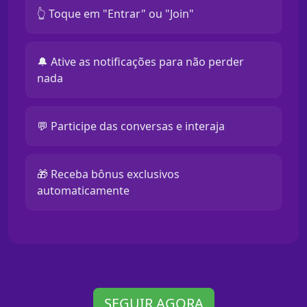
👆 Toque em "Entrar" ou "Join"
🔔 Ative as notificações para não perder
nada
💬 Participe das conversas e interaja
🎁 Receba bônus exclusivos
automaticamente
SEGUIR AGORA