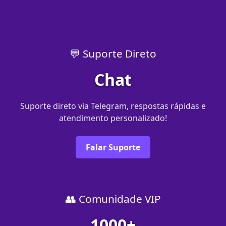
💬 Suporte Direto
Chat
Suporte direto via Telegram, respostas rápidas e
atendimento personalizado!
Falar Suporte
👥 Comunidade VIP
1000+