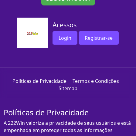
Acessos
Login
Registrar-se
Políticas de Privacidade
Termos e Condições
Sitemap
Políticas de Privacidade
A 222Win valoriza a privacidade de seus usuários e está
empenhada em proteger todas as informações