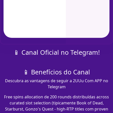
📱 Canal Oficial no Telegram!
📱 Benefícios do Canal
Descubra as vantagens de seguir a 2UUu Com APP no
Telegram
Free spins allocation de 200 rounds distribuídas across
curated slot selection (tipicamente Book of Dead,
Starburst, Gonzo's Quest - high-RTP titles com proven