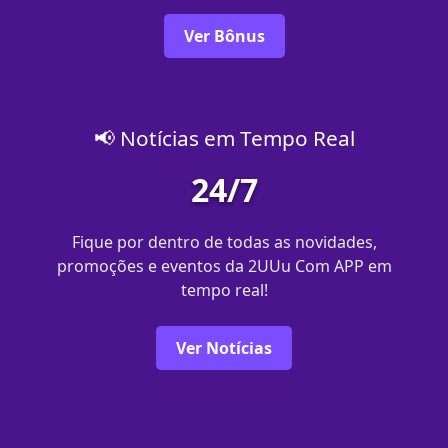
Ver Bônus
📢 Notícias em Tempo Real
24/7
Fique por dentro de todas as novidades,
promoções e eventos da 2UUu Com APP em
tempo real!
Ver Notícias