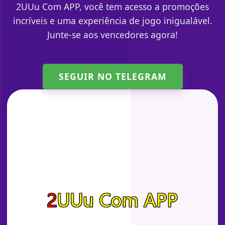
2UUu Com APP, você tem acesso a promoções
incríveis e uma experiência de jogo inigualável.
Junte-se aos vencedores agora!
SEGUIR NO TELEGRAM