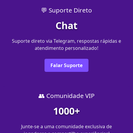
💬 Suporte Direto
Chat
Suporte direto via Telegram, respostas rápidas e
atendimento personalizado!
Falar Suporte
👥 Comunidade VIP
1000+
Junte-se a uma comunidade exclusiva de