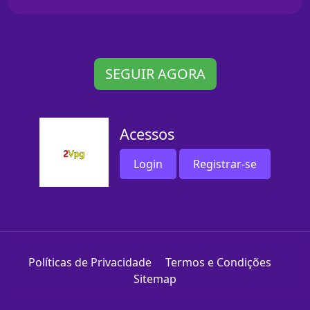
SEGUIR AGORA
Acessos
Login
Registrar-se
Políticas de Privacidade
Termos e Condições
Sitemap