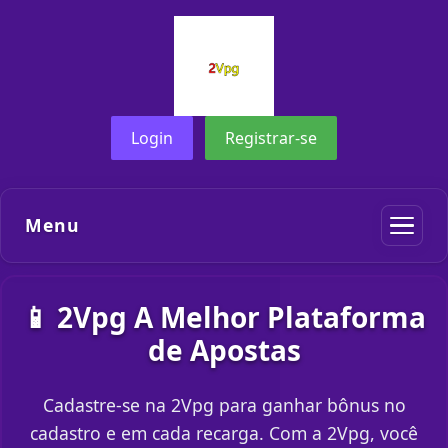
Login
Registrar-se
Menu
📱 2Vpg A Melhor Plataforma
de Apostas
Cadastre-se na 2Vpg para ganhar bônus no
cadastro e em cada recarga. Com a 2Vpg, você