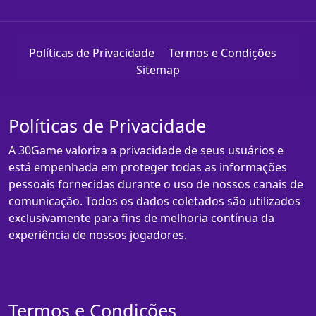
Políticas de Privacidade
Termos e Condições
Sitemap
Políticas de Privacidade
A 30Game valoriza a privacidade de seus usuários e
está empenhada em proteger todas as informações
pessoais fornecidas durante o uso de nossos canais de
comunicação. Todos os dados coletados são utilizados
exclusivamente para fins de melhoria contínua da
experiência de nossos jogadores.
Termos e Condições