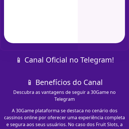
📱 Canal Oficial no Telegram!
📱 Benefícios do Canal
Descubra as vantagens de seguir a 30Game no
Telegram
A 30Game plataforma se destaca no cenário dos
cassinos online por oferecer uma experiência completa
e segura aos seus usuários. No caso dos Fruit Slots, a