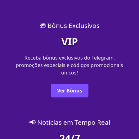
🎁 Bônus Exclusivos
VIP
Receba bônus exclusivos do Telegram,
promoções especiais e códigos promocionais
únicos!
Ver Bônus
📢 Notícias em Tempo Real
24/7