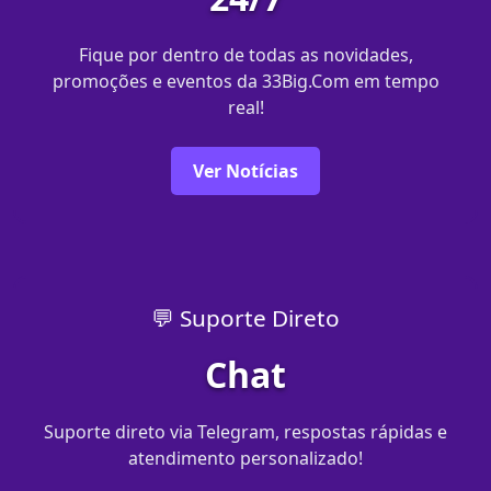
Fique por dentro de todas as novidades,
promoções e eventos da 33Big.Com em tempo
real!
Ver Notícias
💬 Suporte Direto
Chat
Suporte direto via Telegram, respostas rápidas e
atendimento personalizado!