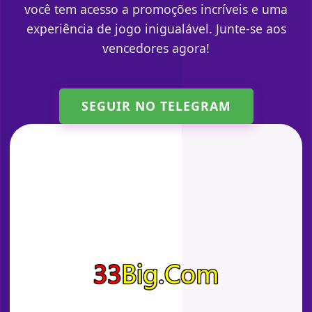
você tem acesso a promoções incríveis e uma
experiência de jogo inigualável. Junte-se aos
vencedores agora!
SEGUIR NO TELEGRAM