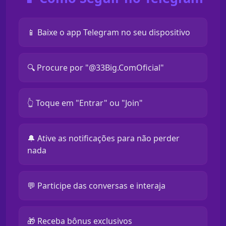
📱 Baixe o app Telegram no seu dispositivo
🔍 Procure por "@33Big.ComOficial"
👆 Toque em "Entrar" ou "Join"
🔔 Ative as notificações para não perder
nada
💬 Participe das conversas e interaja
🎁 Receba bônus exclusivos