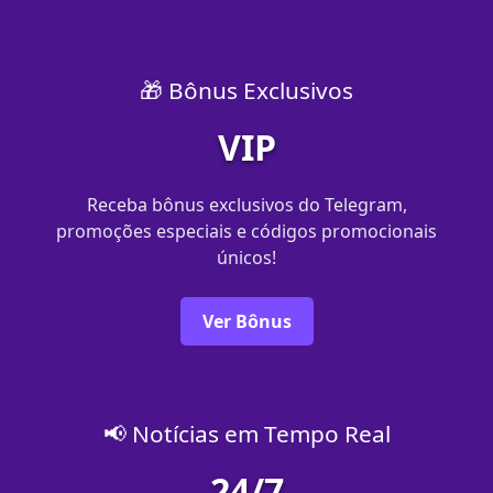
🎁 Bônus Exclusivos
VIP
Receba bônus exclusivos do Telegram,
promoções especiais e códigos promocionais
únicos!
Ver Bônus
📢 Notícias em Tempo Real
24/7