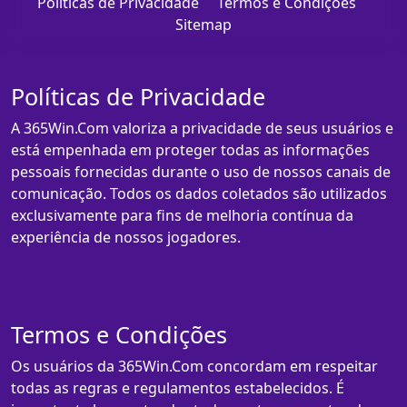
Políticas de Privacidade
Termos e Condições
Sitemap
Políticas de Privacidade
A 365Win.Com valoriza a privacidade de seus usuários e
está empenhada em proteger todas as informações
pessoais fornecidas durante o uso de nossos canais de
comunicação. Todos os dados coletados são utilizados
exclusivamente para fins de melhoria contínua da
experiência de nossos jogadores.
Termos e Condições
Os usuários da 365Win.Com concordam em respeitar
todas as regras e regulamentos estabelecidos. É