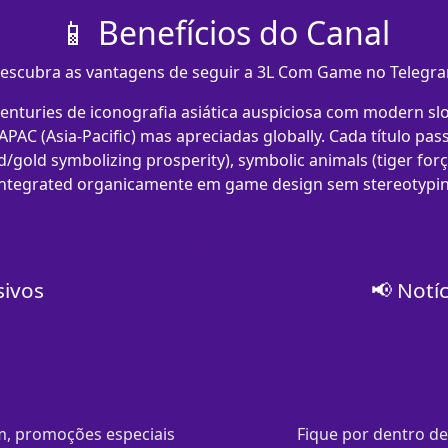
📱 Benefícios do Canal
escubra as vantagens de seguir a 3L Com Game no Telegr
centuries de iconografia asiática auspiciosa com modern s
AC (Asia-Pacific) mas apreciadas globally. Cada título pa
d/gold symbolizing prosperity), symbolic animals (tiger for
y) integrated organicamente em game design sem stereotyping
sivos
📢 Notí
m, promoções especiais
Fique por dentro d