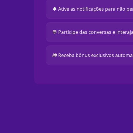
🔔 Ative as notificações para não p
💬 Participe das conversas e interaj
🎁 Receba bônus exclusivos autom