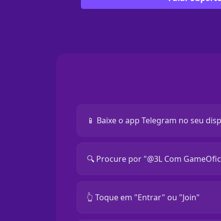
📱 Baixe o app Telegram no seu disp
🔍 Procure por "@3L Com GameOfici
👆 Toque em "Entrar" ou "Join"