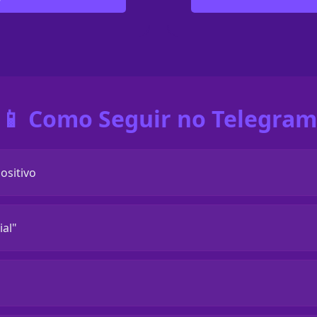
📱 Como Seguir no Telegram
ositivo
al"