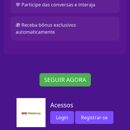
💬 Participe das conversas e interaja
🎁 Receba bônus exclusivos
automaticamente
SEGUIR AGORA
Acessos
Login
Registrar-se