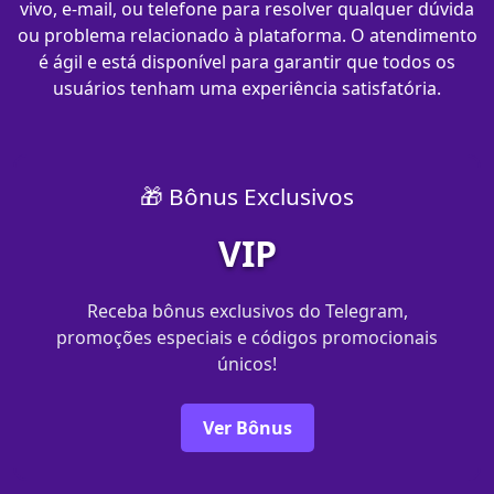
vivo, e-mail, ou telefone para resolver qualquer dúvida
ou problema relacionado à plataforma. O atendimento
é ágil e está disponível para garantir que todos os
usuários tenham uma experiência satisfatória.
🎁 Bônus Exclusivos
VIP
Receba bônus exclusivos do Telegram,
promoções especiais e códigos promocionais
únicos!
Ver Bônus