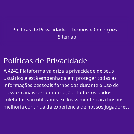
Políticas de Privacidade
Termos e Condições
Sitemap
Políticas de Privacidade
A 4242 Plataforma valoriza a privacidade de seus
usuários e está empenhada em proteger todas as
informações pessoais fornecidas durante o uso de
nossos canais de comunicação. Todos os dados
coletados são utilizados exclusivamente para fins de
melhoria contínua da experiência de nossos jogadores.