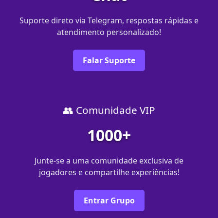
Suporte direto via Telegram, respostas rápidas e
atendimento personalizado!
Falar Suporte
👥 Comunidade VIP
1000+
Junte-se a uma comunidade exclusiva de
jogadores e compartilhe experiências!
Entrar Grupo