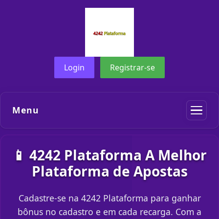
Login
Registrar-se
Menu
📱 4242 Plataforma A Melhor
Plataforma de Apostas
Cadastre-se na 4242 Plataforma para ganhar
bônus no cadastro e em cada recarga. Com a