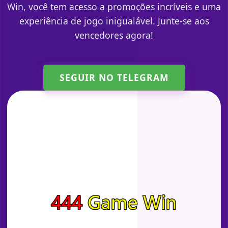
Win, você tem acesso a promoções incríveis e uma
experiência de jogo inigualável. Junte-se aos
vencedores agora!
SEGUIR NO TELEGRAM