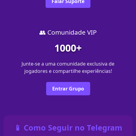
Falar Suporte
👥 Comunidade VIP
1000+
Junte-se a uma comunidade exclusiva de
jogadores e compartilhe experiências!
Entrar Grupo
📱 Como Seguir no Telegram