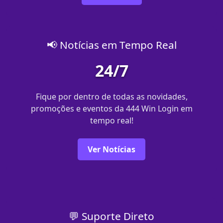
📢 Notícias em Tempo Real
24/7
Fique por dentro de todas as novidades,
promoções e eventos da 444 Win Login em
tempo real!
Ver Notícias
💬 Suporte Direto