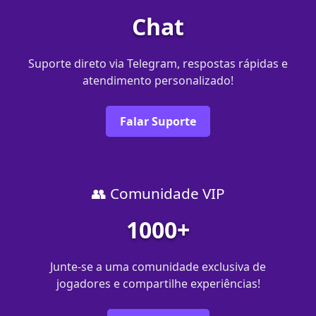
Chat
Suporte direto via Telegram, respostas rápidas e
atendimento personalizado!
Falar Suporte
👥 Comunidade VIP
1000+
Junte-se a uma comunidade exclusiva de
jogadores e compartilhe experiências!