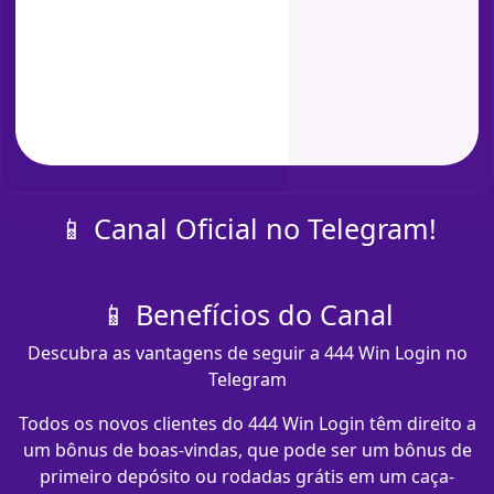
📱 Canal Oficial no Telegram!
📱 Benefícios do Canal
Descubra as vantagens de seguir a 444 Win Login no
Telegram
Todos os novos clientes do 444 Win Login têm direito a
um bônus de boas-vindas, que pode ser um bônus de
primeiro depósito ou rodadas grátis em um caça-