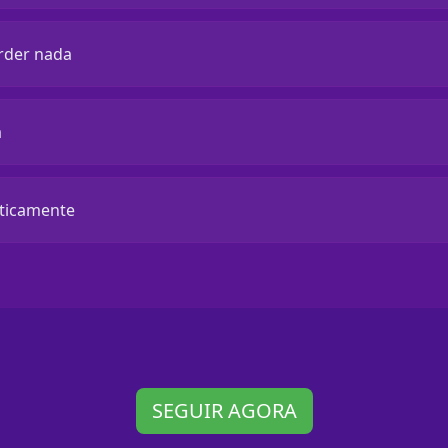
erder nada
a
aticamente
SEGUIR AGORA