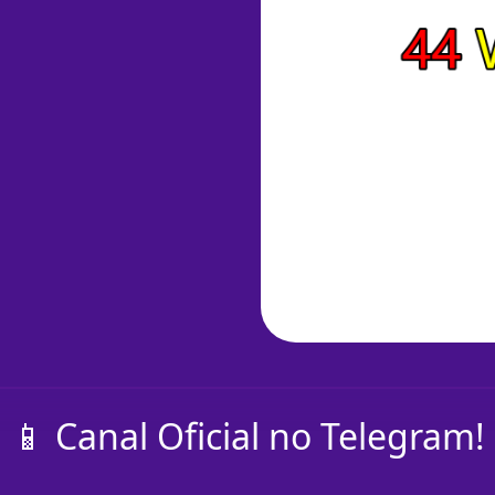
📱 Canal Oficial no Telegram!