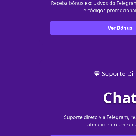
Receba bônus exclusivos do Telegra
e códigos promocionai
Ver Bônus
💬 Suporte Di
Cha
Suporte direto via Telegram, r
atendimento persona