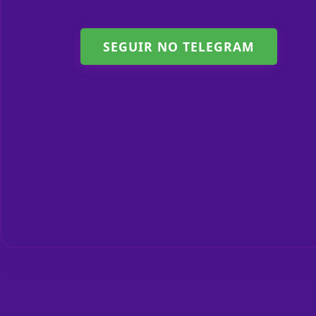
SEGUIR NO TELEGRAM