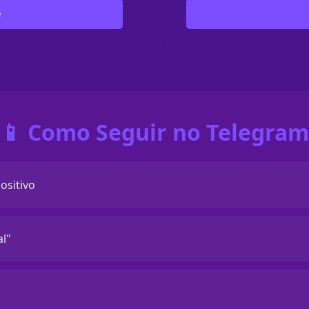
e
📱 Como Seguir no Telegram
ositivo
al"