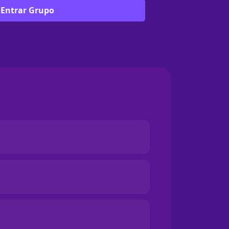
Entrar Grupo