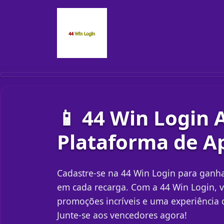
📱 44 Win Login 
Plataforma de A
Cadastre-se na 44 Win Login para ganh
em cada recarga. Com a 44 Win Login, 
promoções incríveis e uma experiência d
Junte-se aos vencedores agora!