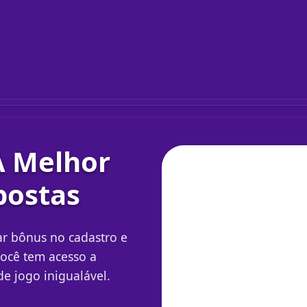
A Melhor
postas
ar bônus no cadastro e
você tem acesso a
e jogo inigualável.