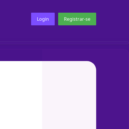
Login
Registrar-se