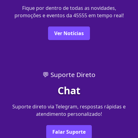
Fique por dentro de todas as novidades,
promoções e eventos da 45555 em tempo real!
Ver Notícias
💬 Suporte Direto
Chat
Suporte direto via Telegram, respostas rápidas e
atendimento personalizado!
Falar Suporte