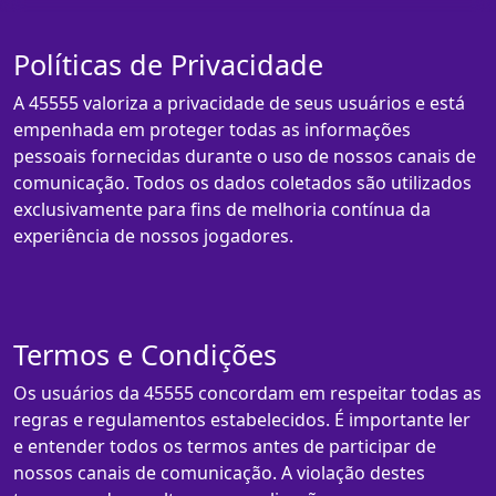
Políticas de Privacidade
A 45555 valoriza a privacidade de seus usuários e está
empenhada em proteger todas as informações
pessoais fornecidas durante o uso de nossos canais de
comunicação. Todos os dados coletados são utilizados
exclusivamente para fins de melhoria contínua da
experiência de nossos jogadores.
Termos e Condições
Os usuários da 45555 concordam em respeitar todas as
regras e regulamentos estabelecidos. É importante ler
e entender todos os termos antes de participar de
nossos canais de comunicação. A violação destes