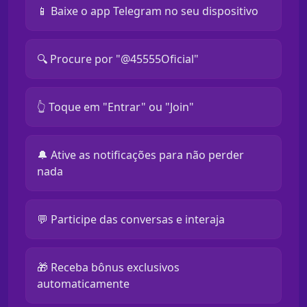
📱 Baixe o app Telegram no seu dispositivo
🔍 Procure por "@45555Oficial"
👆 Toque em "Entrar" ou "Join"
🔔 Ative as notificações para não perder
nada
💬 Participe das conversas e interaja
🎁 Receba bônus exclusivos
automaticamente