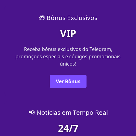
🎁 Bônus Exclusivos
VIP
Receba bônus exclusivos do Telegram,
promoções especiais e códigos promocionais
únicos!
Ver Bônus
📢 Notícias em Tempo Real
24/7