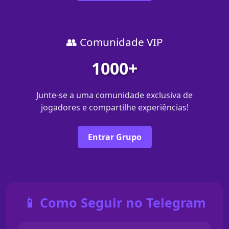
👥 Comunidade VIP
1000+
Junte-se a uma comunidade exclusiva de
jogadores e compartilhe experiências!
Entrar Grupo
📱 Como Seguir no Telegram