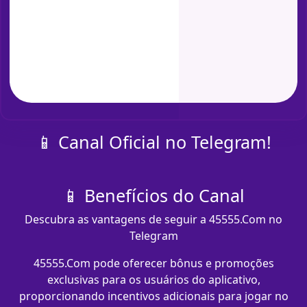
📱 Canal Oficial no Telegram!
📱 Benefícios do Canal
Descubra as vantagens de seguir a 45555.Com no
Telegram
45555.Com pode oferecer bônus e promoções
exclusivas para os usuários do aplicativo,
proporcionando incentivos adicionais para jogar no