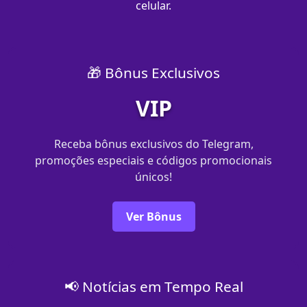
celular.
🎁 Bônus Exclusivos
VIP
Receba bônus exclusivos do Telegram,
promoções especiais e códigos promocionais
únicos!
Ver Bônus
📢 Notícias em Tempo Real