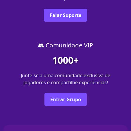
Falar Suporte
👥 Comunidade VIP
1000+
Junte-se a uma comunidade exclusiva de
jogadores e compartilhe experiências!
Entrar Grupo