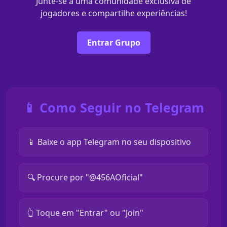
Junte-se a uma comunidade exclusiva de
jogadores e compartilhe experiências!
Entrar Grupo
📱 Como Seguir no Telegram
📱 Baixe o app Telegram no seu dispositivo
🔍 Procure por "@456AOficial"
👆 Toque em "Entrar" ou "Join"