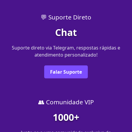
💬 Suporte Direto
Chat
Suporte direto via Telegram, respostas rápidas e
atendimento personalizado!
Falar Suporte
👥 Comunidade VIP
1000+