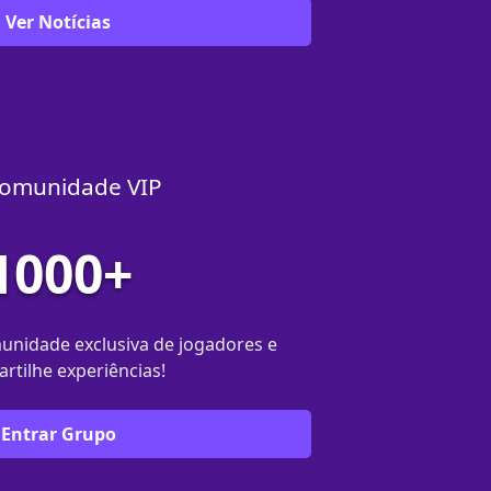
Ver Notícias
Comunidade VIP
1000+
unidade exclusiva de jogadores e
rtilhe experiências!
Entrar Grupo