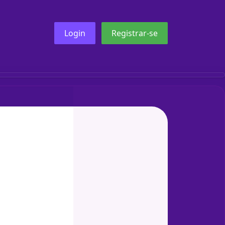
Login
Registrar-se