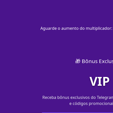
Aguarde o aumento do multiplicador: A
🎁 Bônus Exclu
VIP
Receba bônus exclusivos do Telegra
e códigos promocionai