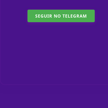
SEGUIR NO TELEGRAM