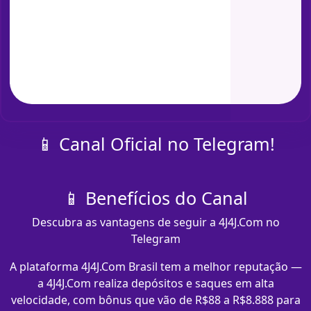
📱 Canal Oficial no Telegram!
📱 Benefícios do Canal
Descubra as vantagens de seguir a 4J4J.Com no
Telegram
A plataforma 4J4J.Com Brasil tem a melhor reputação —
a 4J4J.Com realiza depósitos e saques em alta
velocidade, com bônus que vão de R$88 a R$8.888 para