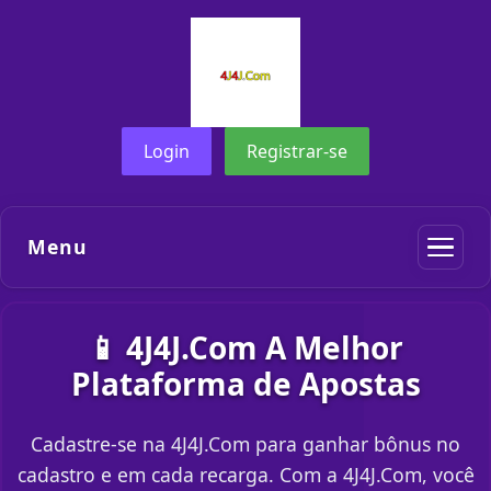
Login
Registrar-se
Menu
📱 4J4J.Com A Melhor
Plataforma de Apostas
Cadastre-se na 4J4J.Com para ganhar bônus no
cadastro e em cada recarga. Com a 4J4J.Com, você