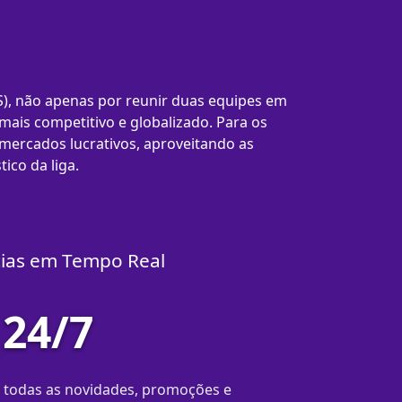
), não apenas por reunir duas equipes em
ais competitivo e globalizado. Para os
mercados lucrativos, aproveitando as
ico da liga.
cias em Tempo Real
24/7
e todas as novidades, promoções e