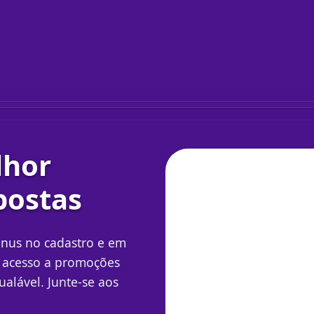
lhor
postas
nus no cadastro e em
 acesso a promoções
ualável. Junte-se aos