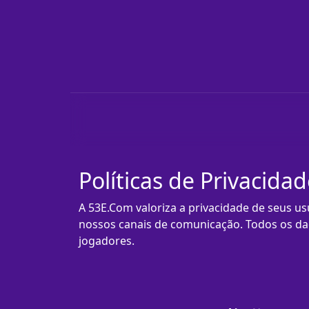
Políticas de Privacida
A 53E.Com valoriza a privacidade de seus u
nossos canais de comunicação. Todos os dad
jogadores.