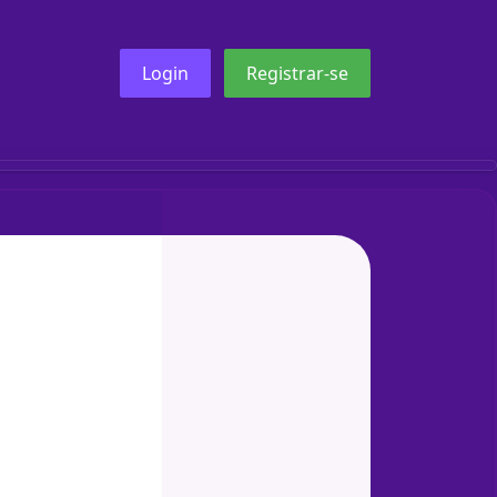
Login
Registrar-se