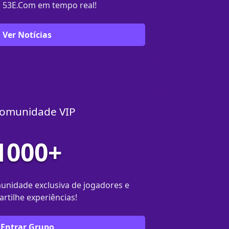
 53E.Com em tempo real!
Ver Notícias
Comunidade VIP
1000+
unidade exclusiva de jogadores e
rtilhe experiências!
Entrar Grupo