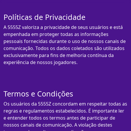
Políticas de Privacidade
A 5555Z valoriza a privacidade de seus usuários e está
empenhada em proteger todas as informações
pessoais fornecidas durante o uso de nossos canais de
comunicação. Todos os dados coletados são utilizados
exclusivamente para fins de melhoria contínua da
experiência de nossos jogadores.
Termos e Condições
Os usuários da 5555Z concordam em respeitar todas as
regras e regulamentos estabelecidos. É importante ler
e entender todos os termos antes de participar de
nossos canais de comunicação. A violação destes