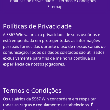
Políticas de Privacidade
Termos e Condições
Sitemap
Políticas de Privacidade
A 5567 Win valoriza a privacidade de seus usuários e
está empenhada em proteger todas as informações
pessoais fornecidas durante o uso de nossos canais de
comunicação. Todos os dados coletados são utilizados
exclusivamente para fins de melhoria contínua da
experiência de nossos jogadores.
Termos e Condições
Os usuários da 5567 Win concordam em respeitar
todas as regras e regulamentos estabelecidos. É