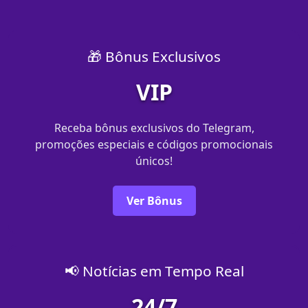
🎁 Bônus Exclusivos
VIP
Receba bônus exclusivos do Telegram,
promoções especiais e códigos promocionais
únicos!
Ver Bônus
📢 Notícias em Tempo Real
24/7