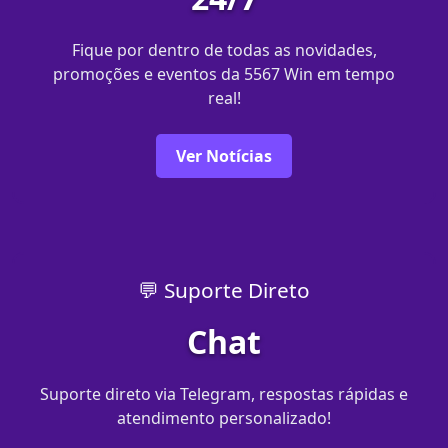
Fique por dentro de todas as novidades,
promoções e eventos da 5567 Win em tempo
real!
Ver Notícias
💬 Suporte Direto
Chat
Suporte direto via Telegram, respostas rápidas e
atendimento personalizado!