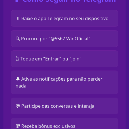
📱 Baixe o app Telegram no seu dispositivo
🔍 Procure por "@5567 WinOficial"
👆 Toque em "Entrar" ou "Join"
🔔 Ative as notificações para não perder
nada
💬 Participe das conversas e interaja
🎁 Receba bônus exclusivos