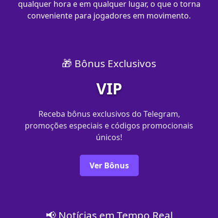
qualquer hora e em qualquer lugar, o que o torna
conveniente para jogadores em movimento.
🎁 Bônus Exclusivos
VIP
Receba bônus exclusivos do Telegram,
promoções especiais e códigos promocionais
únicos!
Ver Bônus
📢 Notícias em Tempo Real