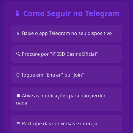
📱 Como Seguir no Telegram
📱 Baixe o app Telegram no seu dispositivo
🔍 Procure por "@55D CasinoOficial"
👆 Toque em "Entrar" ou "Join"
🔔 Ative as notificações para não perder
nada
💬 Participe das conversas e interaja