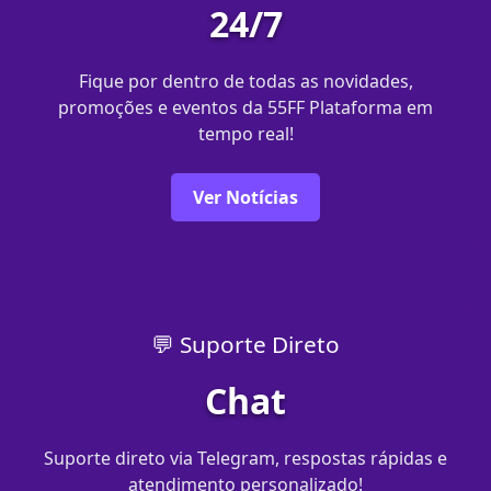
24/7
Fique por dentro de todas as novidades,
promoções e eventos da 55FF Plataforma em
tempo real!
Ver Notícias
💬 Suporte Direto
Chat
Suporte direto via Telegram, respostas rápidas e
atendimento personalizado!