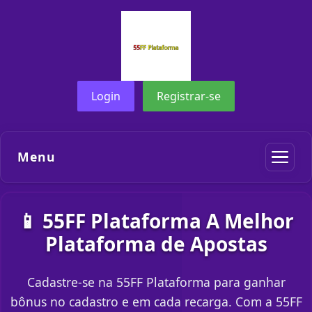
Login
Registrar-se
Menu
📱 55FF Plataforma A Melhor
Plataforma de Apostas
Cadastre-se na 55FF Plataforma para ganhar
bônus no cadastro e em cada recarga. Com a 55FF