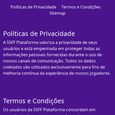
Políticas de Privacidade
Termos e Condições
Sitemap
Políticas de Privacidade
A 55FF Plataforma valoriza a privacidade de seus
usuários e está empenhada em proteger todas as
informações pessoais fornecidas durante o uso de
nossos canais de comunicação. Todos os dados
coletados são utilizados exclusivamente para fins de
melhoria contínua da experiência de nossos jogadores.
Termos e Condições
Os usuários da 55FF Plataforma concordam em