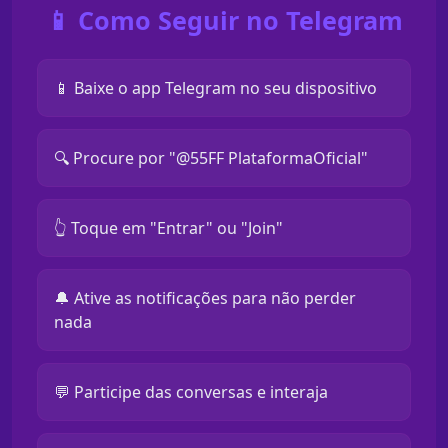
📱 Como Seguir no Telegram
📱 Baixe o app Telegram no seu dispositivo
🔍 Procure por "@55FF PlataformaOficial"
👆 Toque em "Entrar" ou "Join"
🔔 Ative as notificações para não perder
nada
💬 Participe das conversas e interaja