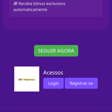
🎁 Receba bônus exclusivos
automaticamente
SEGUIR AGORA
Acessos
Login
Registrar-se