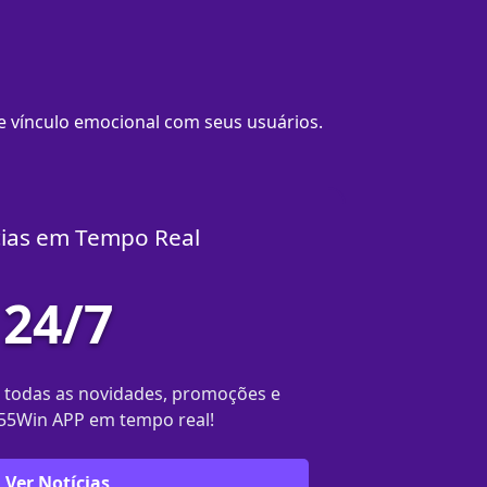
m
te vínculo emocional com seus usuários.
cias em Tempo Real
24/7
e todas as novidades, promoções e
55Win APP em tempo real!
Ver Notícias