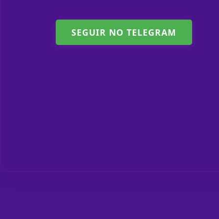
SEGUIR NO TELEGRAM