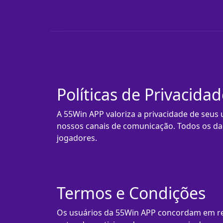
Políticas de Privacida
A 55Win APP valoriza a privacidade de seus
nossos canais de comunicação. Todos os dad
jogadores.
Termos e Condições
Os usuários da 55Win APP concordam em res