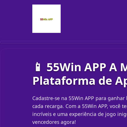
📱 55Win APP A 
Plataforma de A
Cadastre-se na 55Win APP para ganhar 
cada recarga. Com a 55Win APP, você t
incríveis e uma experiência de jogo inig
vencedores agora!