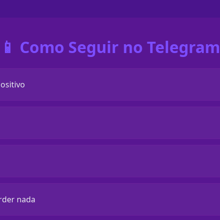
📱 Como Seguir no Telegram
ositivo
erder nada