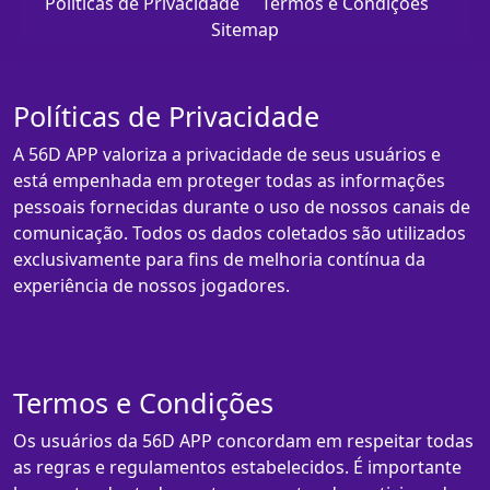
Políticas de Privacidade
Termos e Condições
Sitemap
Políticas de Privacidade
A 56D APP valoriza a privacidade de seus usuários e
está empenhada em proteger todas as informações
pessoais fornecidas durante o uso de nossos canais de
comunicação. Todos os dados coletados são utilizados
exclusivamente para fins de melhoria contínua da
experiência de nossos jogadores.
Termos e Condições
Os usuários da 56D APP concordam em respeitar todas
as regras e regulamentos estabelecidos. É importante