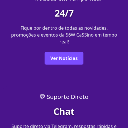
24/7
Fique por dentro de todas as novidades,
promoções e eventos da 56W CaSSino em tempo
real!
Ver Notícias
💬 Suporte Direto
Chat
Suporte direto via Telegram, respostas rápidas e