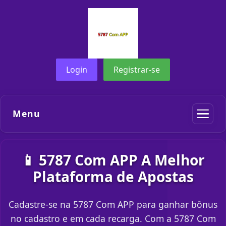
Login
Registrar-se
Menu
📱 5787 Com APP A Melhor
Plataforma de Apostas
Cadastre-se na 5787 Com APP para ganhar bônus
no cadastro e em cada recarga. Com a 5787 Com