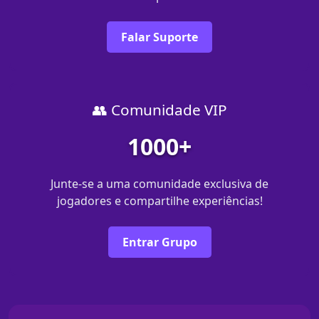
Falar Suporte
👥 Comunidade VIP
1000+
Junte-se a uma comunidade exclusiva de
jogadores e compartilhe experiências!
Entrar Grupo