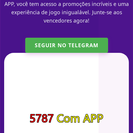
APP, você tem acesso a promoções incríveis e uma
experiência de jogo inigualável. Junte-se aos
vencedores agora!
SEGUIR NO TELEGRAM