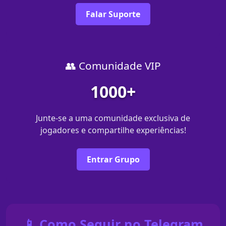
Falar Suporte
👥 Comunidade VIP
1000+
Junte-se a uma comunidade exclusiva de
jogadores e compartilhe experiências!
Entrar Grupo
📱 Como Seguir no Telegram