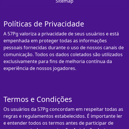
Sitemap
Políticas de Privacidade
A 57Pg valoriza a privacidade de seus usuários e está
empenhada em proteger todas as informações
pessoais fornecidas durante o uso de nossos canais de
comunicação. Todos os dados coletados são utilizados
exclusivamente para fins de melhoria contínua da
experiência de nossos jogadores.
Termos e Condições
Os usuários da 57Pg concordam em respeitar todas as
regras e regulamentos estabelecidos. É importante ler
e entender todos os termos antes de participar de