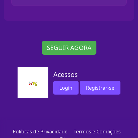
SEGUIR AGORA
Acessos
Login
Registrar-se
Políticas de Privacidade
Termos e Condições