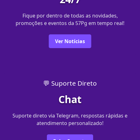
Fique por dentro de todas as novidades,
promoções e eventos da 57Pg em tempo real!
Ver Notícias
💬 Suporte Direto
Chat
Suporte direto via Telegram, respostas rápidas e
atendimento personalizado!