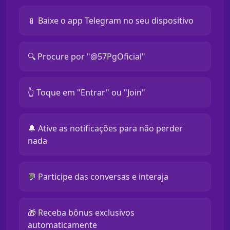
📱 Baixe o app Telegram no seu dispositivo
🔍 Procure por "@57PgOficial"
👆 Toque em "Entrar" ou "Join"
🔔 Ative as notificações para não perder
nada
💬 Participe das conversas e interaja
🎁 Receba bônus exclusivos
automaticamente