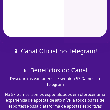
📱 Canal Oficial no Telegram!
📱 Benefícios do Canal
Descubra as vantagens de seguir a 57 Games no
Telegram
Na 57 Games, somos especializados em oferecer uma
experiência de apostas de alto nível a todos os fãs de
esportes! Nossa plataforma de apostas esportivas