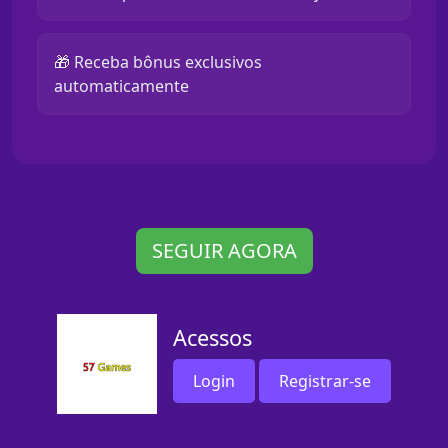
🎁 Receba bônus exclusivos
automaticamente
SEGUIR AGORA
Acessos
Login
Registrar-se