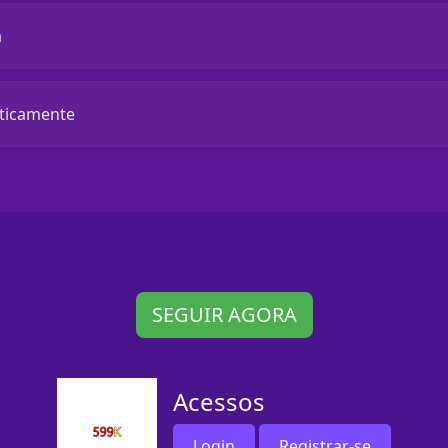
a
aticamente
SEGUIR AGORA
Acessos
Login
Registrar-se