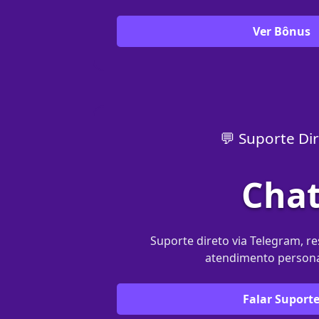
Ver Bônus
💬 Suporte Di
Cha
Suporte direto via Telegram, r
atendimento persona
Falar Suport