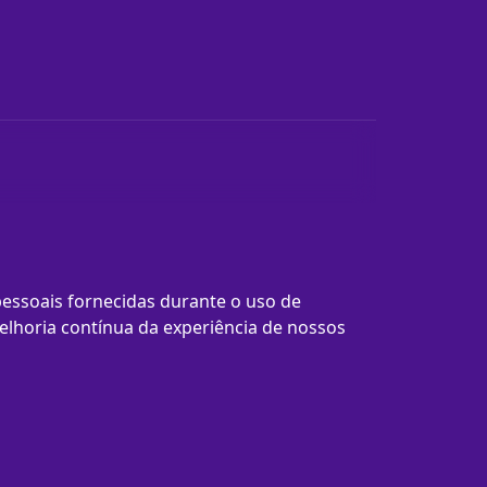
essoais fornecidas durante o uso de
elhoria contínua da experiência de nossos