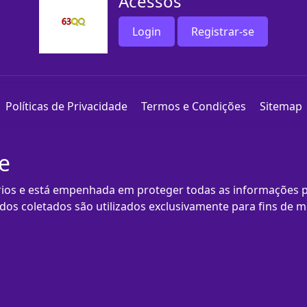
Acessos
Login
Registrar-se
Políticas de Privacidade
Termos e Condições
Sitemap
de
ários e está empenhada em proteger todas as informações p
os coletados são utilizados exclusivamente para fins de m