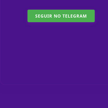
SEGUIR NO TELEGRAM