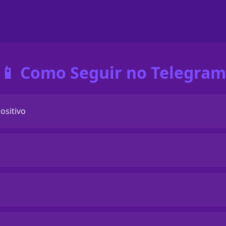
📱 Como Seguir no Telegram
ositivo