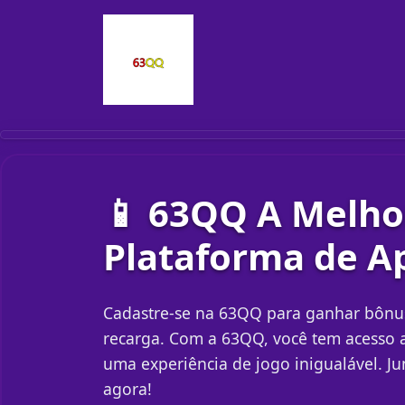
📱 63QQ A Melho
Plataforma de A
Cadastre-se na 63QQ para ganhar bônu
recarga. Com a 63QQ, você tem acesso a
uma experiência de jogo inigualável. J
agora!