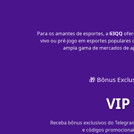
Para os amantes de esportes, a
63QQ
ofer
vivo ou pré-jogo em esportes populares c
ampla gama de mercados de a
🎁 Bônus Exclu
VIP
Receba bônus exclusivos do Telegra
e códigos promocionai