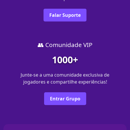
Falar Suporte
👥 Comunidade VIP
1000+
Junte-se a uma comunidade exclusiva de
jogadores e compartilhe experiências!
Entrar Grupo