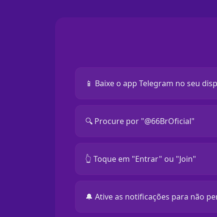
📱 Baixe o app Telegram no seu disp
🔍 Procure por "@66BrOficial"
👆 Toque em "Entrar" ou "Join"
🔔 Ative as notificações para não p