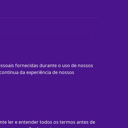
essoais fornecidas durante o uso de nossos
 contínua da experiência de nossos
nte ler e entender todos os termos antes de