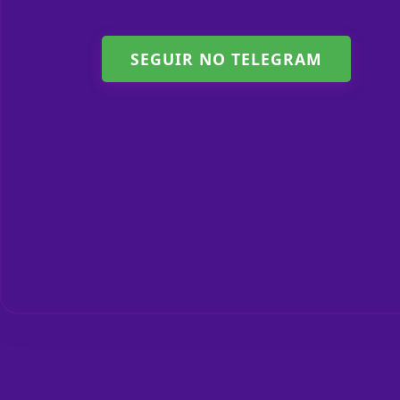
SEGUIR NO TELEGRAM