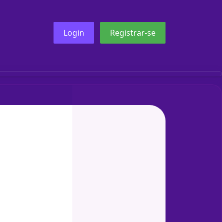
Login
Registrar-se