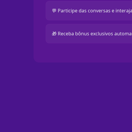
💬 Participe das conversas e interaj
🎁 Receba bônus exclusivos autom