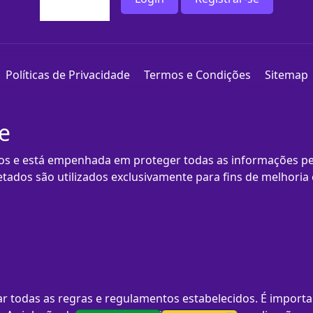
Políticas de Privacidade
Termos e Condições
Sitemap
de
rios e está empenhada em proteger todas as informações p
tados são utilizados exclusivamente para fins de melhoria
 todas as regras e regulamentos estabelecidos. É importa