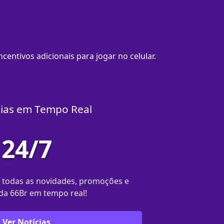
entivos adicionais para jogar no celular.
cias em Tempo Real
24/7
e todas as novidades, promoções e
da 66Br em tempo real!
Ver Notícias