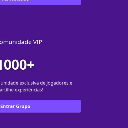
Comunidade VIP
1000+
unidade exclusiva de jogadores e
rtilhe experiências!
Entrar Grupo