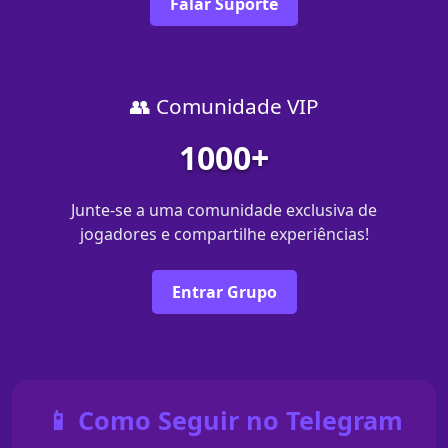
Falar Suporte
👥 Comunidade VIP
1000+
Junte-se a uma comunidade exclusiva de
jogadores e compartilhe experiências!
Entrar Grupo
📱 Como Seguir no Telegram