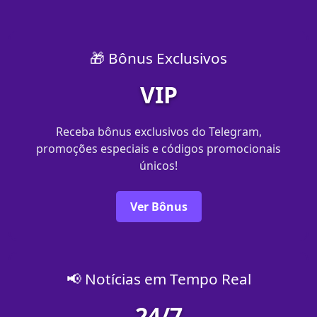
🎁 Bônus Exclusivos
VIP
Receba bônus exclusivos do Telegram,
promoções especiais e códigos promocionais
únicos!
Ver Bônus
📢 Notícias em Tempo Real
24/7