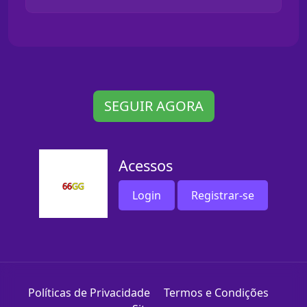
SEGUIR AGORA
Acessos
Login
Registrar-se
Políticas de Privacidade
Termos e Condições