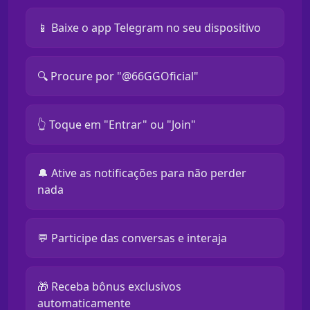
📱 Baixe o app Telegram no seu dispositivo
🔍 Procure por "@66GGOficial"
👆 Toque em "Entrar" ou "Join"
🔔 Ative as notificações para não perder
nada
💬 Participe das conversas e interaja
🎁 Receba bônus exclusivos
automaticamente