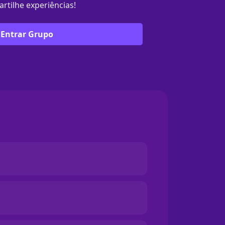
rtilhe experiências!
Entrar Grupo