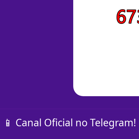
📱 Canal Oficial no Telegram!