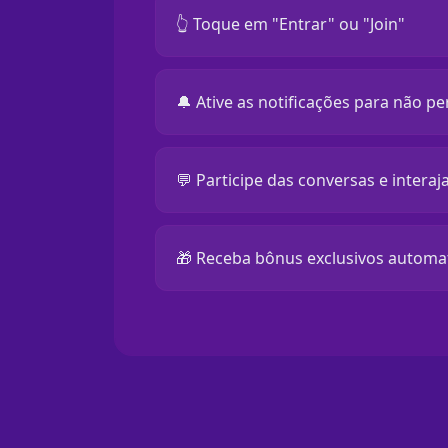
👆 Toque em "Entrar" ou "Join"
🔔 Ative as notificações para não p
💬 Participe das conversas e interaj
🎁 Receba bônus exclusivos autom