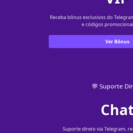
Receba bônus exclusivos do Telegra
e códigos promocionai
Ver Bônus
💬 Suporte Di
Cha
Suporte direto via Telegram, r