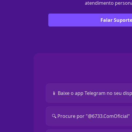
atendimento persona
Falar Suport
📱 Baixe o app Telegram no seu disp
🔍 Procure por "@6733.ComOficial"