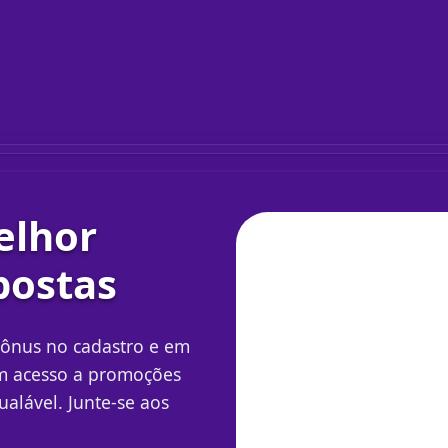
elhor
postas
bônus no cadastro e em
em acesso a promoções
ualável. Junte-se aos