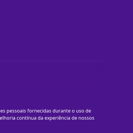
es pessoais fornecidas durante o uso de
elhoria contínua da experiência de nossos