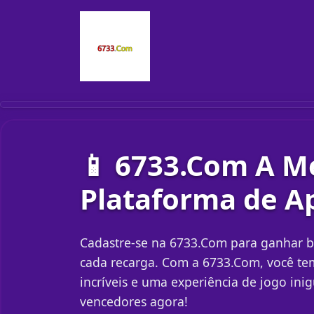
📱 6733.Com A M
Plataforma de A
Cadastre-se na 6733.Com para ganhar 
cada recarga. Com a 6733.Com, você t
incríveis e uma experiência de jogo inig
vencedores agora!