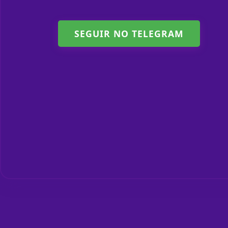
SEGUIR NO TELEGRAM