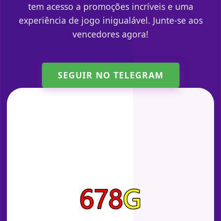
tem acesso a promoções incríveis e uma
experiência de jogo inigualável. Junte-se aos
vencedores agora!
SEGUIR NO TELEGRAM