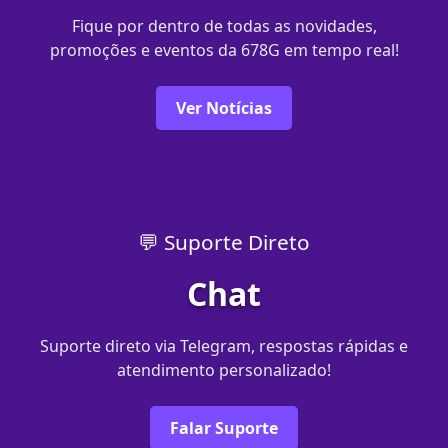
Fique por dentro de todas as novidades,
promoções e eventos da 678G em tempo real!
Ver Notícias
💬 Suporte Direto
Chat
Suporte direto via Telegram, respostas rápidas e
atendimento personalizado!
Falar Suporte