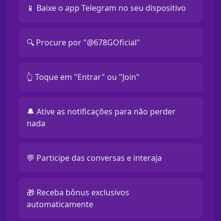
📱 Baixe o app Telegram no seu dispositivo
🔍 Procure por "@678GOficial"
👆 Toque em "Entrar" ou "Join"
🔔 Ative as notificações para não perder
nada
💬 Participe das conversas e interaja
🎁 Receba bônus exclusivos
automaticamente