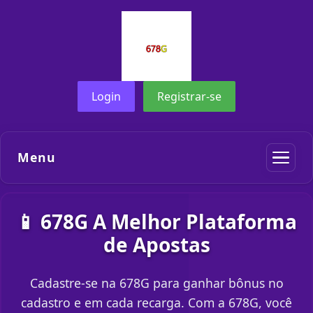
Login
Registrar-se
Menu
📱 678G A Melhor Plataforma
de Apostas
Cadastre-se na 678G para ganhar bônus no
cadastro e em cada recarga. Com a 678G, você