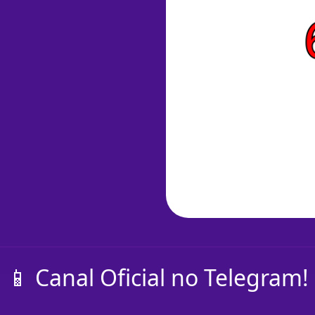
📱 Canal Oficial no Telegram!