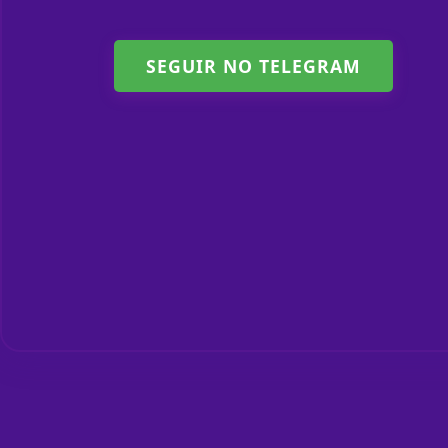
SEGUIR NO TELEGRAM