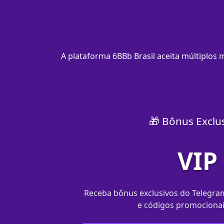
A plataforma 6BBb Brasil aceita múltiplo
🎁 Bônus Exclu
VIP
Receba bônus exclusivos do Telegra
e códigos promocionai