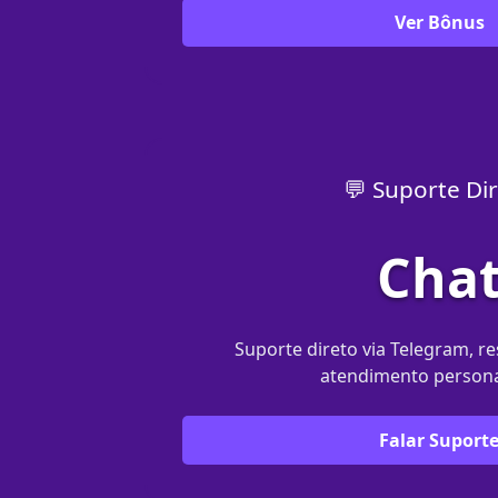
Ver Bônus
💬 Suporte Di
Cha
Suporte direto via Telegram, r
atendimento persona
Falar Suport