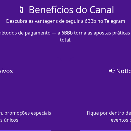
📱 Benefícios do Canal
Descubra as vantagens de seguir a 6BBb no Telegram
s métodos de pagamento — a 6BBb torna as apostas prática
total.
sivos
📢 Notí
m, promoções especiais
Fique por dentro d
s únicos!
eventos 