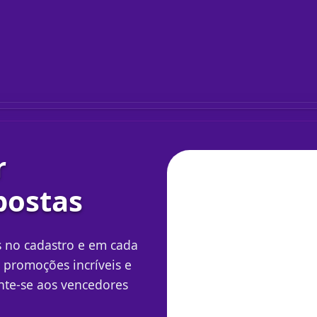
r
postas
 no cadastro e em cada
 promoções incríveis e
unte-se aos vencedores