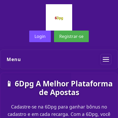
Login
Registrar-se
Menu
📱 6Dpg A Melhor Plataforma
de Apostas
Cadastre-se na 6Dpg para ganhar bônus no
cadastro e em cada recarga. Com a 6Dpg, você