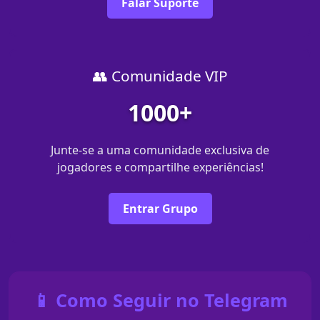
Falar Suporte
👥 Comunidade VIP
1000+
Junte-se a uma comunidade exclusiva de
jogadores e compartilhe experiências!
Entrar Grupo
📱 Como Seguir no Telegram