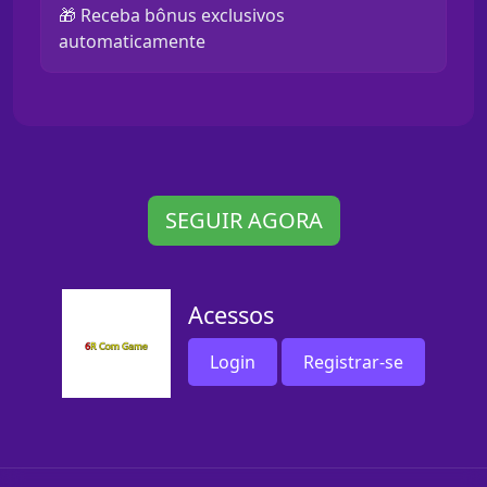
🎁 Receba bônus exclusivos
automaticamente
SEGUIR AGORA
Acessos
Login
Registrar-se