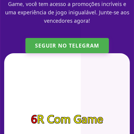
Game, você tem acesso a promoções incríveis e
uma experiência de jogo inigualável. Junte-se aos
vencedores agora!
SEGUIR NO TELEGRAM